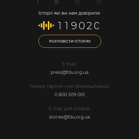
Історії які ви нам довірили
1
1
9
0
2
0
РОЗПОВІСТИ ІСТОРІЮ
E-mail:
press@fdu.org.ua
Номер гарячої лінії (безкоштовно):
0 800 509 001
E-mail для історій:
stories@fdu.org.ua