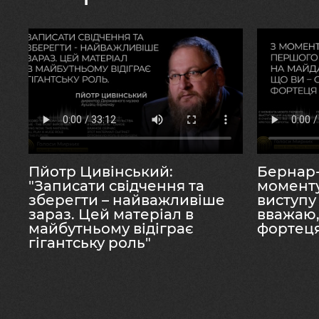
Усі ми – люди – мислимо, мріємо, сподіваємося
голос, чи то голос наших думок, голос нашого се
Музей «Голоси мирних» 
розказали власними го
Пйотр Цивінський:
Бернар-
"Записати свідчення та
момент
зберегти – найважливіше
виступу
зараз. Цей матеріал в
вважаю,
майбутньому відіграє
фортец
гігантську роль"