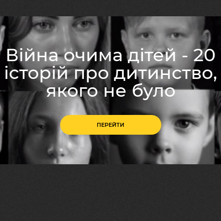
Війна очима дітей - 20
історій про дитинство,
якого не було
ПЕРЕЙТИ