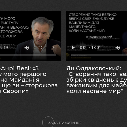
 і просто думаємо завдяки нашому внутрішньому голо
рця або наше усне мовлення. Без «голосу» історії пор
– це джерело правдивих історій мирних Д
лосами.
Анрі Леві: «З
Ян Олдаковський:
у мого першого
"Створення такої ве
 на Майдані я
збірки свідчень є д
 що ви – сторожова
важливим для майб
я Європи»
коли настане мир"
ЗАВАНТАЖИТИ ЩЕ