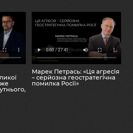
су. Все наше осмислення відбувається через
ожні.
онбасу, які вони
Марек Петрась: «Ця агресія
ликої
– серйозна геостратегічна
уже
помилка Росії»
утнього,