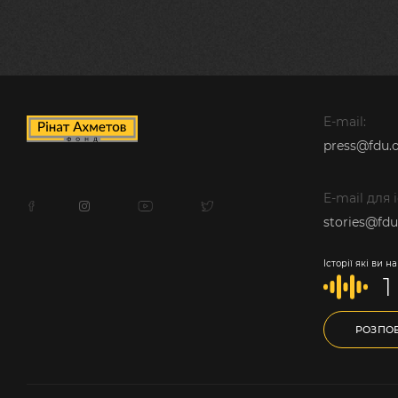
E-mail:
press@fdu.o
E-mail для 
stories@fdu
Історії які ви 
1
РОЗПОВ