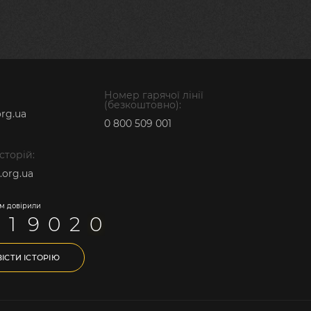
Номер гарячої лінії
(безкоштовно):
rg.ua
0 800 509 001
історій:
.org.ua
нам довірили
1
9
0
2
0
ІСТИ ІСТОРІЮ