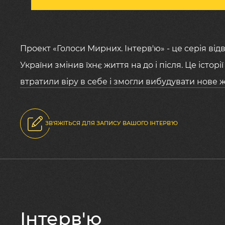
Проект «Голоси Мирних. Інтерв'ю» - це серія від
України змінив їхнє життя на до і після. Це істор
втратили віру в себе і змогли вибудувати нове 
ЗВ'ЯЖІТЬСЯ ДЛЯ ЗАПИСУ ВАШОГО ІНТЕРВ'Ю
Коли з’явилося усвідом
розуміння безсилля що-
душу, а які зігрівають 
проєкті «Голоси мирних.
Інтерв'ю