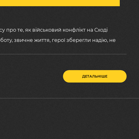
у про те, як військовий конфлікт на Сході
роботу, звичне життя, герої зберегли надію, не
ДЕТАЛЬНІШЕ
Моменти депресії,
 спогади тривожать
все це – в нашому