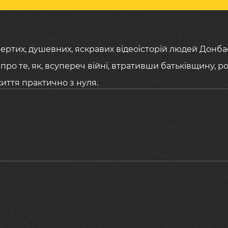
вертих, душевних, яскравих відеоісторій людей Донбас
ії про те, як, всупереч війні, втративши батьківщину, 
життя практично з нуля.
лення, що війна прийшла у власний дім? 
небудь змінити – як боролися з цим? Які
сьогодні? Як знайшли сили жити далі? Про 
 Інтерв’ю».