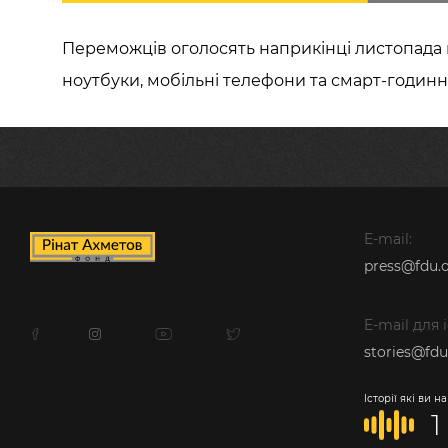
Переможців оголосять наприкінці листопада 
ноутбуки, мобільні телефони та смарт-годинн
E-mail:
press@fdu.o
E-mail для 
stories@fdu
Історії які ви 
1