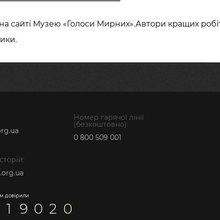
на сайті Музею «Голоси Мирних».Автори кращих робі
ики.
Номер гарячої лінії
(безкоштовно):
rg.ua
0 800 509 001
історій:
.org.ua
нам довірили
1
9
0
2
0