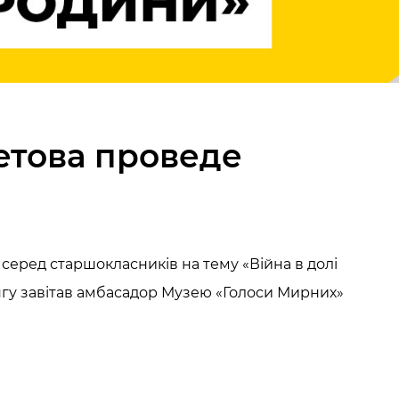
етова проведе
еред старшокласників на тему «Війна в долі
лінгу завітав амбасадор Музею «Голоси Мирних»