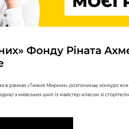
них» Фонду Ріната Ахм
е
а в рамках «Тижня Мирних» розпочинає конкурс есе с
однієї з київських шкіл із майстер-класом зі сторіте