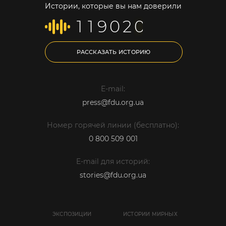
Истории, которые вы нам доверили
1
1
9
0
2
0
РАССКАЗАТЬ ИСТОРИЮ
E-mail:
press@fdu.org.ua
Номер горячей линии (бесплатно):
0 800 509 001
E-mail для историй:
stories@fdu.org.ua
ЭКСПОЗИЦИИ
ИСТОРИИ МИРНЫХ