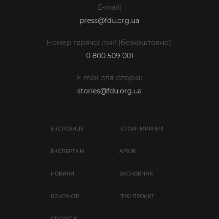
E-mail:
press@fdu.org.ua
Номер гарячої лінії (безкоштовно):
0 800 509 001
E-mail для історій:
stories@fdu.org.ua
ЕКСПОЗИЦІЇ
ІСТОРІЇ МИРНИХ
EКСПЕРТАМ
АРХІВ
НОВИНИ
ЗАСНОВНИК
КОНТАКТИ
ПРО ПРОЄКТ
ПРОЄКТИ