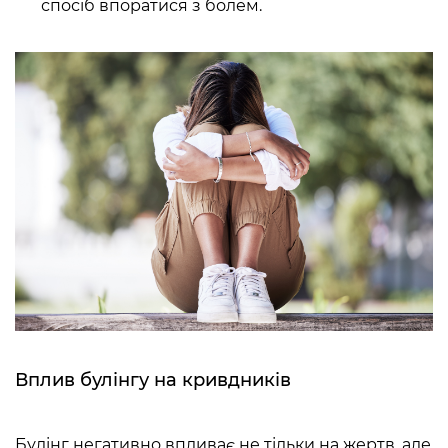
спосіб впоратися з болем.
Вплив булінгу на кривдників
Булінг негативно впливає не тільки на жертв, але