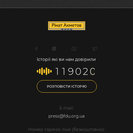
Історії які ви нам довірили
1
1
9
0
2
0
РОЗПОВІСТИ ІСТОРІЮ
E-mail:
press@fdu.org.ua
Номер гарячої лінії (безкоштовно):