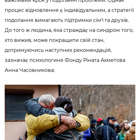
важливий крок у подоланні проблеми. Однак
процес відновлення є індивідуальним, а стратегії
подолання вимагають підтримки сім'ї та друзів.
До того ж людина, яка страждає на
синдром того,
хто вижив
, може покращити свій стан,
дотримуючись наступних рекомендацій,
зазначає психологиня Фонду Ріната Ахметова
Анна Часовникова: