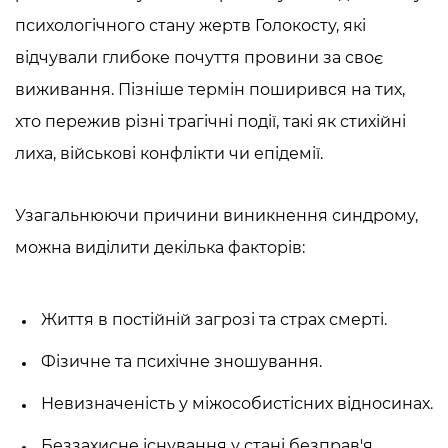
психологічного стану жертв Голокосту, які
відчували глибоке почуття провини за своє
виживання. Пізніше термін поширився на тих,
хто пережив різні трагічні події, такі як стихійні
лиха, військові конфлікти чи епідемії.
Узагальнюючи причини виникнення синдрому,
можна виділити декілька факторів:
Життя в постійній загрозі та страх смерті.
Фізичне та психічне зношування.
Невизначеність у міжособистісних відносинах.
Беззахисне існування у стані безправ'я.