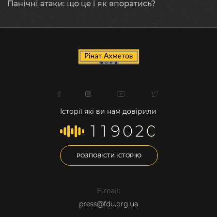
Панічні атаки: що це і як впоратись?
Історії які ви нам довірили
1
1
9
0
2
0
РОЗПОВІСТИ ІСТОРІЮ
E-mail:
press@fdu.org.ua