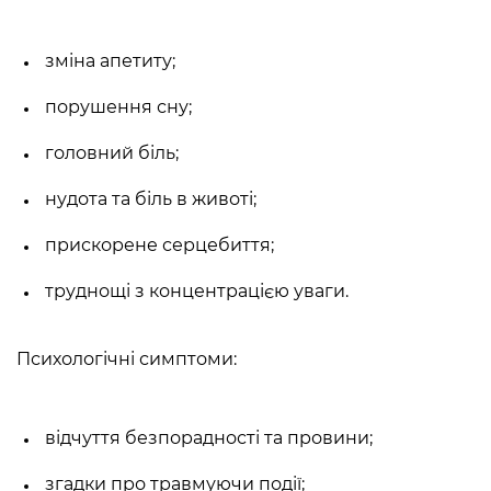
зміна апетиту;
порушення сну;
головний біль;
нудота та біль в животі;
прискорене серцебиття;
труднощі з концентрацією уваги.
Психологічні симптоми:
відчуття безпорадності та провини;
згадки про травмуючи події;