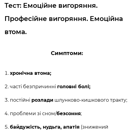
Тест: Емоційне вигоряння.
Професійне вигоряння. Емоційна
втома.
Симптоми:
хронічна втома;
часті безпричинні
головні болі;
постійні
розлади
шлунково-кишкового тракту;
проблеми зі сном/
безсоння
;
байдужість, нудьга, апатія
(знижений