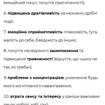
емоційний тонус, почуття пригніченості);
підвищена дратівливість
на незначні, дрібні
події;
емоційна сприйнятливість
: плаксивість, туга,
жалість до себе, байдужість до інших;
почуття несвідомого
занепокоєння
та
підвищеної
тривожності
(відчуття, що «щось не
так, як треба»);
проблеми з концентрацією
, уникнення будь-
якого когнітивного навантаження;
втрата сенсу та інтересу
у раніше важливих
речах: роботі, хобі, сім'ї;