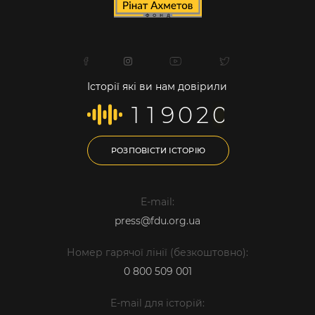
Історії які ви нам довірили
1
1
9
0
2
0
РОЗПОВІСТИ ІСТОРІЮ
E-mail:
press@fdu.org.ua
Номер гарячої лінії (безкоштовно):
0 800 509 001
E-mail для історій: