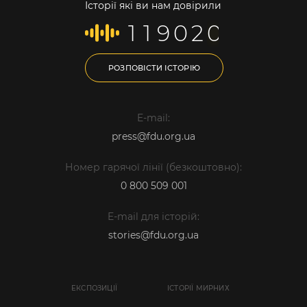
Історії які ви нам довірили
1
1
9
0
2
0
РОЗПОВІСТИ ІСТОРІЮ
E-mail:
press@fdu.org.ua
Номер гарячої лінії (безкоштовно):
0 800 509 001
E-mail для історій:
stories@fdu.org.ua
ЕКСПОЗИЦІЇ
ІСТОРІЇ МИРНИХ