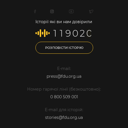
Історії які ви нам довірили
1
1
9
0
2
0
РОЗПОВІСТИ ІСТОРІЮ
E-mail:
press@fdu.org.ua
Номер гарячої лінії (безкоштовно):
0 800 509 001
E-mail для історій:
stories@fdu.org.ua