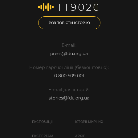
1
1
9
0
2
0
РОЗПОВІСТИ ІСТОРІЮ
E-mail:
press@fdu.org.ua
Номер гарячої лінії (безкоштовно):
0 800 509 001
E-mail для історій:
stories@fdu.org.ua
ЕКСПОЗИЦІЇ
ІСТОРІЇ МИРНИХ
EКСПЕРТАМ
АРХІВ