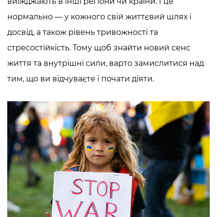
виїжджають в інші регіони чи країни. І це
нормально — у кожного свій життєвий шлях і
досвід, а також рівень тривожності та
стресостійкість. Тому щоб знайти новий сенс
життя та внутрішні сили, варто замислитися над
тим, що ви відчуваєте і почати діяти.