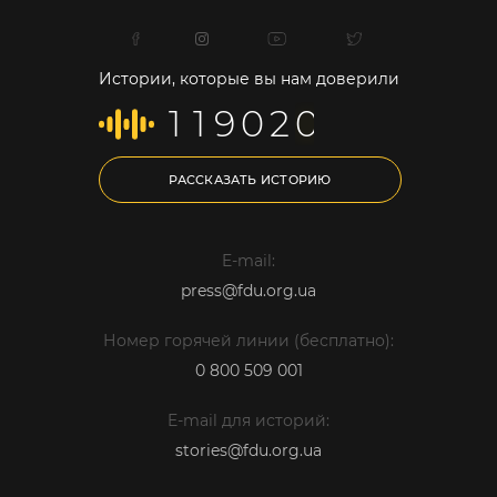
Истории, которые вы нам доверили
1
1
9
0
2
0
РАССКАЗАТЬ ИСТОРИЮ
E-mail:
press@fdu.org.ua
Номер горячей линии (бесплатно):
0 800 509 001
E-mail для историй:
stories@fdu.org.ua