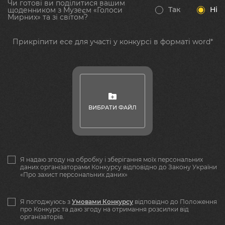
Чи готові ви поділитися вашим
Так
Ні
щоденником з Музеєм «Голоси
Мирних» та зі світом?
Прикріпити есе для участі у конкурсі в форматі word*
ВИБРАТИ ФАЙЛ
Я надаю згоду на обробку і зберігання моїх персональних
даних організаторами Конкурсу відповідно до Закону України
«Про захист персональних даних»
Я погоджуюсь з
Умовами Конкурсу
відповідно до Положення
про Конкурс та даю згоду на отримання розсилки від
організаторів.