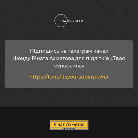
НАДІСЛАТИ
Підпишись на телеграм канал
Фонду Ріната Ахметова для підлітків «Твоя
суперсила»
https://t.me/itsyoursuperpower