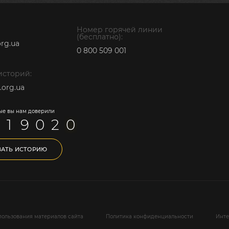
Номер горячей линии
(бесплатно):
rg.ua
0 800 509 001
 историй:
.org.ua
ые вы нам доверили
1
9
0
2
0
ЗАТЬ ИСТОРИЮ
ользования материалов сайта
Политика конфиденциальности
Инте