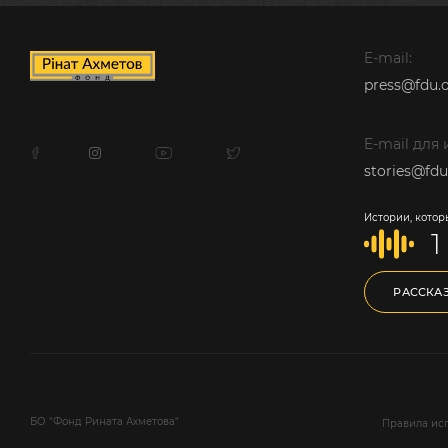
E-mail:
press@fdu.o
E-mail для
stories@fdu
Истории, котор
1
РАССКА
БО "Фонд Рината Ахметова"
Правила исп