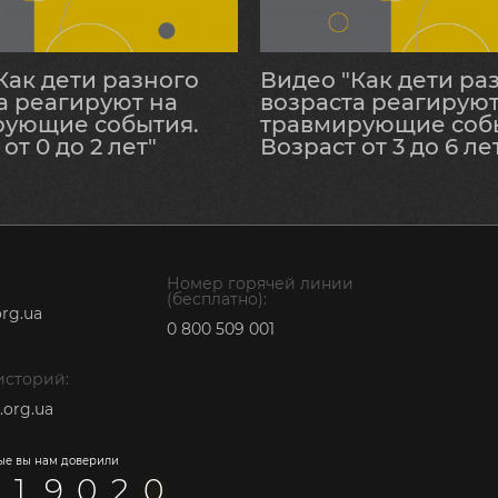
Как дети разного
Видео "Как дети ра
а реагируют на
возраста реагируют
рующие события.
травмирующие соб
от 0 до 2 лет"
Возраст от 3 до 6 ле
Номер горячей линии
(бесплатно):
rg.ua
0 800 509 001
 историй:
.org.ua
ые вы нам доверили
1
9
0
2
0