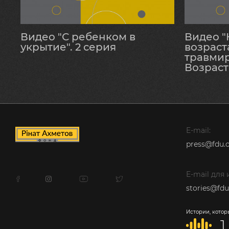
Видео "С ребенком в
Видео "
укрытие". 2 серия
возраст
травми
Возраст 
E-mail:
press@fdu.o
E-mail для
stories@fdu
Истории, котор
1