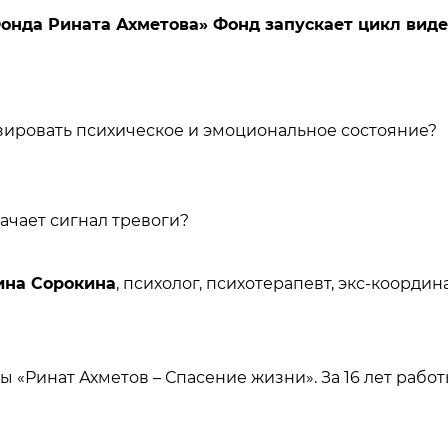
Фонда Рината Ахметова» Фонд запускает цикл вид
зировать психическое и эмоциональное состояние?
ачает сигнал тревоги?
ина Сорокина
, психолог, психотерапевт, экс-коорд
 «Ринат Ахметов – Спасение жизни». За 16 лет рабо